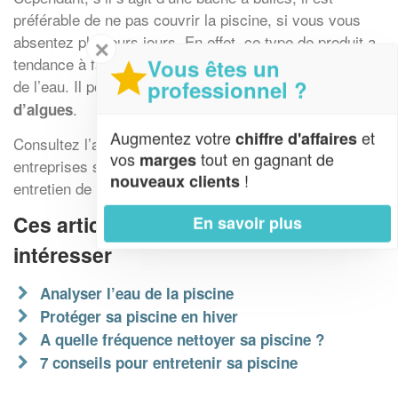
préférable de ne pas couvrir la piscine, si vous vous
absentez plusieurs jours. En effet, ce type de produit a
✕
tendance à favoriser l’augmentation de la température
Vous êtes un
professionnel ?
de l’eau. Il pourrait s’y développer une
prolifération
.
d’algues
Augmentez votre
et
chiffre d'affaires
Consultez l’annuaire de notre site pour identifier des
vos
tout en gagnant de
marges
entreprises spécialisées en vente, installation et
!
nouveaux clients
entretien de piscines.
Ces articles peuvent aussi vous
En savoir plus
intéresser
Analyser l’eau de la piscine
Protéger sa piscine en hiver
A quelle fréquence nettoyer sa piscine ?
7 conseils pour entretenir sa piscine