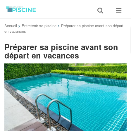
Toggle
Toggle
search
navigat
Accueil
>
Entretenir sa piscine
>
Préparer sa piscine avant son départ
en vacances
Préparer sa piscine avant son
départ en vacances