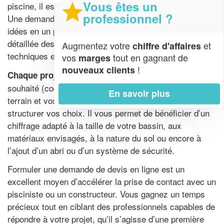
Vous êtes un
piscine, il est capital de cadrer tous les paramètres.
professionnel ?
Une demande de devis vous permet de transformer vos
idées en un projet concret, en obtenant une estimation
détaillée des coûts, des délais et des solutions
Augmentez votre
et
chiffre d'affaires
techniques envisageables.
vos
tout en gagnant de
marges
!
nouveaux clients
: entre le type de piscine
Chaque projet est unique
souhaité (coque, enterrée, hors-sol), les spécificités du
En savoir plus
terrain et vos envies d’options, un devis vous aide à
structurer vos choix. Il vous permet de bénéficier d’un
chiffrage adapté à la taille de votre bassin, aux
matériaux envisagés, à la nature du sol ou encore à
l’ajout d’un abri ou d’un système de sécurité.
Formuler une demande de devis en ligne est un
excellent moyen d’accélérer la prise de contact avec un
pisciniste ou un constructeur. Vous gagnez un temps
précieux tout en ciblant des professionnels capables de
répondre à votre projet, qu’il s’agisse d’une première