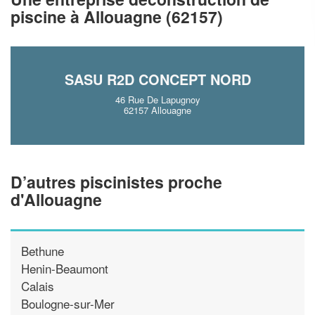
!
nouveaux clients
piscine à Allouagne (62157)
En savoir plus
SASU R2D CONCEPT NORD
46 Rue De Lapugnoy
62157 Allouagne
D’autres piscinistes proche
d'Allouagne
Bethune
Henin-Beaumont
Calais
Boulogne-sur-Mer