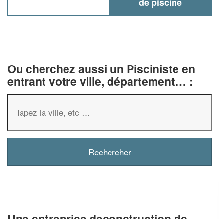
de piscine
Ou cherchez aussi un Pisciniste en
entrant votre ville, département… :
✕
Vous êtes un
professionnel ?
Augmentez votre
e
chiffre d'affaires
vos
tout en gagnant de
marges
Une entreprise deconstruction de