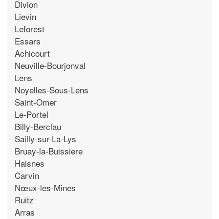
Divion
Lievin
Leforest
Essars
Achicourt
Neuville-Bourjonval
Lens
Noyelles-Sous-Lens
Saint-Omer
Le-Portel
Billy-Berclau
Sailly-sur-La-Lys
Bruay-la-Buissiere
Haisnes
Carvin
Nœux-les-Mines
Ruitz
Arras