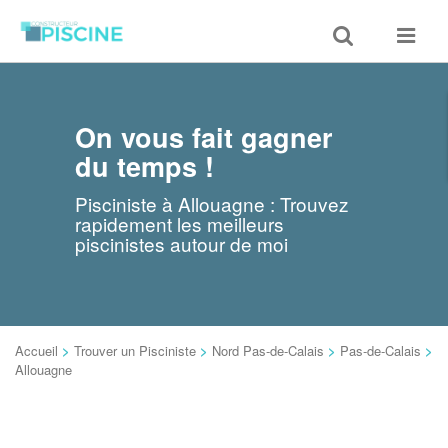
Toggle
Toggle
search
navigat
On vous fait gagner
du temps !
Pisciniste à Allouagne : Trouvez
rapidement les meilleurs
piscinistes autour de moi
Accueil
>
Trouver un Pisciniste
>
Nord Pas-de-Calais
>
Pas-de-Calais
>
Allouagne