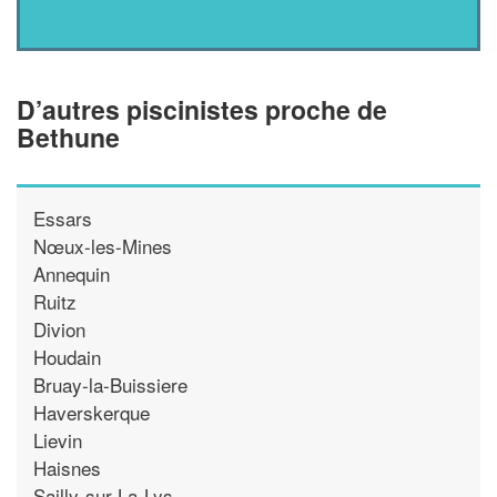
D’autres piscinistes proche de
Bethune
Essars
Nœux-les-Mines
Annequin
Ruitz
Divion
Houdain
Bruay-la-Buissiere
Haverskerque
Lievin
Haisnes
Sailly-sur-La-Lys