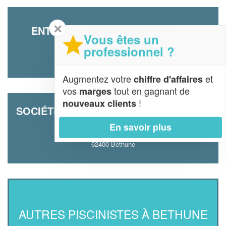
✕
ENTREPRISE CANTIN EMMANUEL
Vous êtes un
60 Rue Henri Dunant
professionnel ?
62400 Bethune
Augmentez votre
et
chiffre d'affaires
vos
tout en gagnant de
marges
!
nouveaux clients
SOCIÉTÉ EFE RENOV CONSTRUCTIONS
(SARL)
En savoir plus
4 Avenue De Bruxelles
62400 Bethune
AUTRES PISCINISTES À BETHUNE