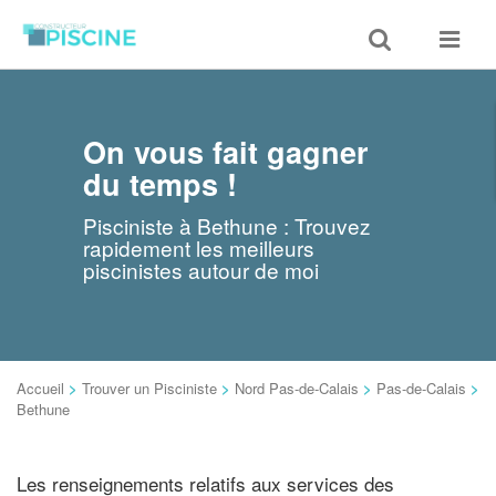
Toggle
Toggle
search
navigat
On vous fait gagner
du temps !
Pisciniste à Bethune : Trouvez
rapidement les meilleurs
piscinistes autour de moi
Accueil
>
Trouver un Pisciniste
>
Nord Pas-de-Calais
>
Pas-de-Calais
>
Bethune
Les renseignements relatifs aux services des