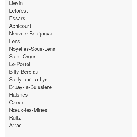
Lievin
Leforest
Essars
Achicourt
Neuville-Bourjonval
Lens
Noyelles-Sous-Lens
Saint-Omer
Le-Portel
Billy-Berclau
Sailly-sur-La-Lys
Bruay-la-Buissiere
Haisnes
Carvin
Nœux-les-Mines
Ruitz
Arras