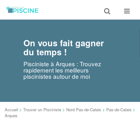
Toggle
Toggle
search
navigat
On vous fait gagner
du temps !
Pisciniste à Arques : Trouvez
rapidement les meilleurs
piscinistes autour de moi
Accueil
>
Trouver un Pisciniste
>
Nord Pas-de-Calais
>
Pas-de-Calais
>
Arques