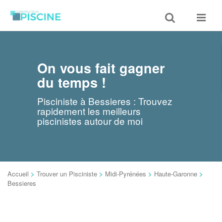
Toggle
Toggle
search
navigat
On vous fait gagner
du temps !
Pisciniste à Bessieres : Trouvez
rapidement les meilleurs
piscinistes autour de moi
Accueil
>
Trouver un Pisciniste
>
Midi-Pyrénées
>
Haute-Garonne
>
Bessieres