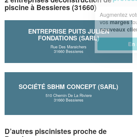
piscine à Bessieres (31660)
Augmentez votre
et
chiffre d'affaires
vos
tout en gagnant de
marges
!
nouveaux clients
ENTREPRISE PUITS JULIEN
FONDATIONS (SARL)
En savoir plus
Rue Des Maraichers
31660 Bessieres
SOCIÉTÉ SBHM CONCEPT (SARL)
510 Chemin De La Riviere
31660 Bessieres
D’autres piscinistes proche de