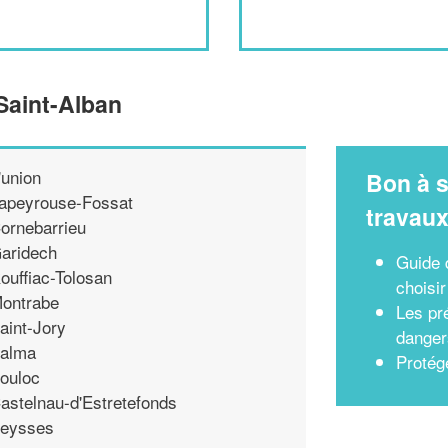
Saint-Alban
'union
Bon à s
apeyrouse-Fossat
travau
ornebarrieu
aridech
Guide 
ouffiac-Tolosan
choisir
ontrabe
Les pr
aint-Jory
danger
alma
Protég
ouloc
astelnau-d'Estretefonds
eysses