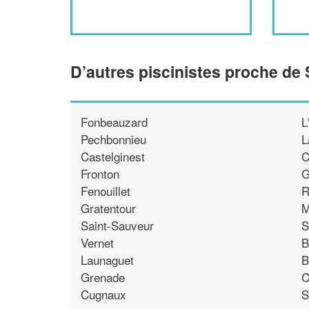
D’autres piscinistes proche de 
Fonbeauzard
L
Pechbonnieu
L
Castelginest
C
Fronton
G
Fenouillet
R
Gratentour
M
Saint-Sauveur
S
Vernet
B
Launaguet
B
Grenade
C
Cugnaux
S