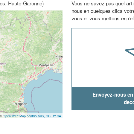
ées, Haute-Garonne)
Vous ne savez pas quel arti
nous en quelques clics vot
vous et vous mettons en rela
Envoyez-nous en q
deco
 ©
OpenStreetMap contributors,
CC-BY-SA