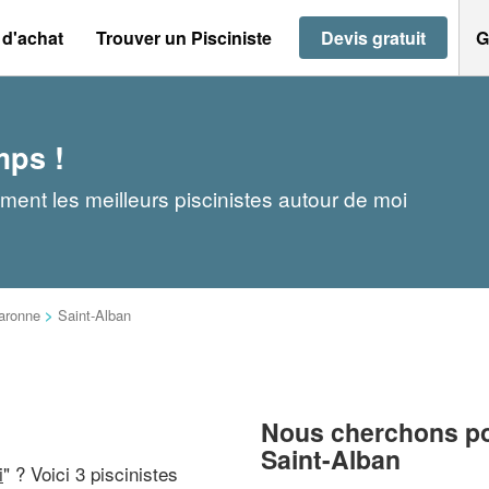
 d'achat
Trouver un Pisciniste
Devis gratuit
G
mps !
ement les meilleurs piscinistes autour de moi
aronne
>
Saint-Alban
Nous cherchons pou
Saint-Alban
i
" ? Voici 3 piscinistes