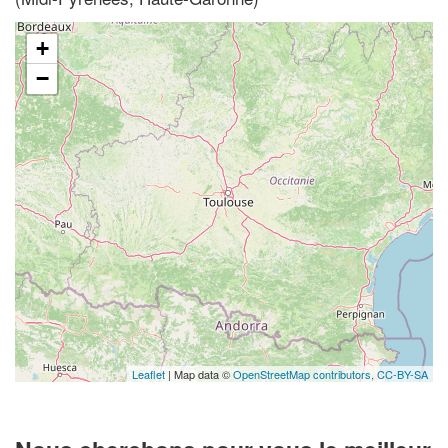
+
−
Leaflet
| Map data ©
OpenStreetMap contributors,
CC-BY-SA