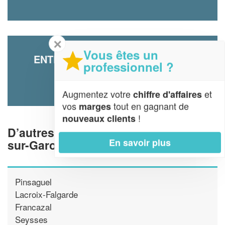
✕
Vous êtes un
ENTREPRISE FOREAUSOL (SAS)
professionnel ?
5 Impasse Des Amandiers
31120 Portet-sur-Garonne
Augmentez votre
et
chiffre d'affaires
vos
tout en gagnant de
marges
!
nouveaux clients
D’autres piscinistes proche de Portet-
En savoir plus
sur-Garonne
Pinsaguel
Lacroix-Falgarde
Francazal
Seysses