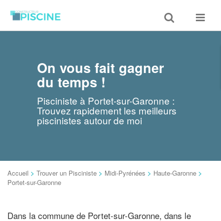
Toggle
Toggle
search
navigat
On vous fait gagner
du temps !
Pisciniste à Portet-sur-Garonne :
Trouvez rapidement les meilleurs
piscinistes autour de moi
Accueil
>
Trouver un Pisciniste
>
Midi-Pyrénées
>
Haute-Garonne
>
Portet-sur-Garonne
Dans la commune de Portet-sur-Garonne, dans le