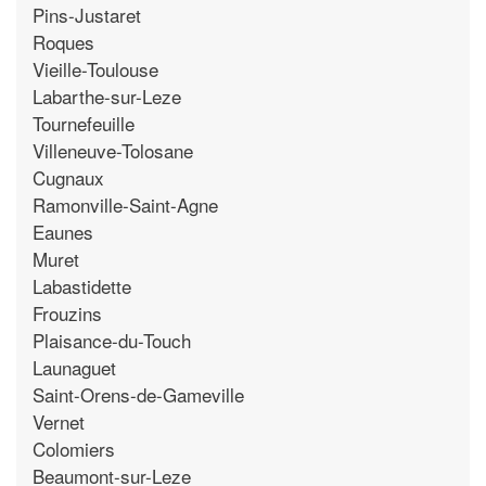
Pins-Justaret
Roques
Vieille-Toulouse
Labarthe-sur-Leze
Tournefeuille
Villeneuve-Tolosane
Cugnaux
Ramonville-Saint-Agne
Eaunes
Muret
Labastidette
Frouzins
Plaisance-du-Touch
Launaguet
Saint-Orens-de-Gameville
Vernet
Colomiers
Beaumont-sur-Leze