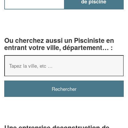
de piscine
Ou cherchez aussi un Pisciniste en
entrant votre ville, département… :
✕
Vous êtes un
professionnel ?
Augmentez votre
chiffre d'af
vos
tout en gagnant 
marges
Une entreprise deconstruction de
!
nouveaux clients