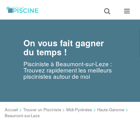
Toggle
Toggle
search
navigat
On vous fait gagner
du temps !
Pisciniste à Beaumont-sur-Leze :
Trouvez rapidement les meilleurs
piscinistes autour de moi
Accueil
>
Trouver un Pisciniste
>
Midi-Pyrénées
>
Haute-Garonne
>
Beaumont-sur-Leze