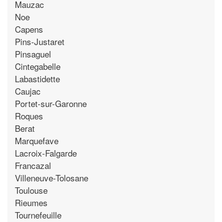
Mauzac
Noe
Capens
Pins-Justaret
Pinsaguel
Cintegabelle
Labastidette
Caujac
Portet-sur-Garonne
Roques
Berat
Marquefave
Lacroix-Falgarde
Francazal
Villeneuve-Tolosane
Toulouse
Rieumes
Tournefeuille