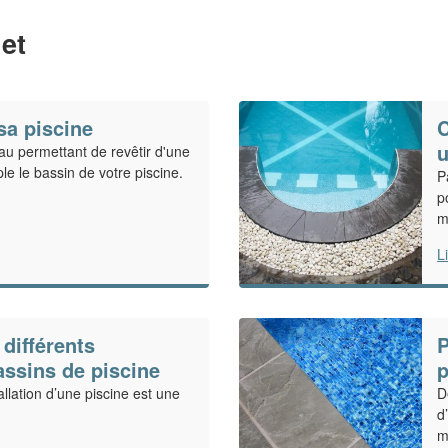
et
sa piscine
C
u
au permettant de revêtir d'une
e le bassin de votre piscine.
P
p
m
L
différents
P
assins de piscine
p
tallation d’une piscine est une
D
d
m