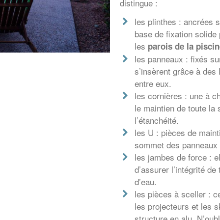
distingue :
les plinthes : ancrées s
base de fixation solid
les
parois de la pisci
les panneaux : fixés sur
s’insèrent grâce à des 
entre eux.
les cornières : une à c
le maintien de toute la 
l’étanchéité.
les U : pièces de maint
sommet des panneaux po
les jambes de force : el
d’assurer l’intégrité de
d’eau.
les pièces à sceller : c
les projecteurs et les 
structure en alu. N’ou