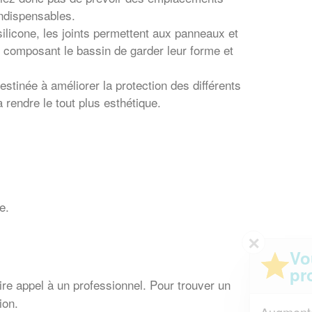
ndispensables.
 silicone, les joints permettent aux panneaux et
s composant le bassin de garder leur forme et
 destinée à améliorer la protection des différents
 rendre le tout plus esthétique.
e.
✕
Vous êtes un
professionnel ?
faire appel à un professionnel. Pour trouver un
ion.
Augmentez votre
et