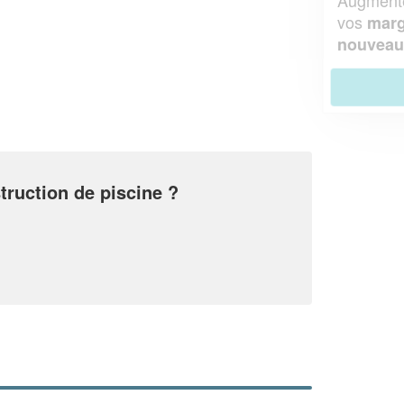
chiffre d'affaires
vos
tout en gagnant de
marges
!
nouveaux clients
En savoir plus
truction de piscine ?