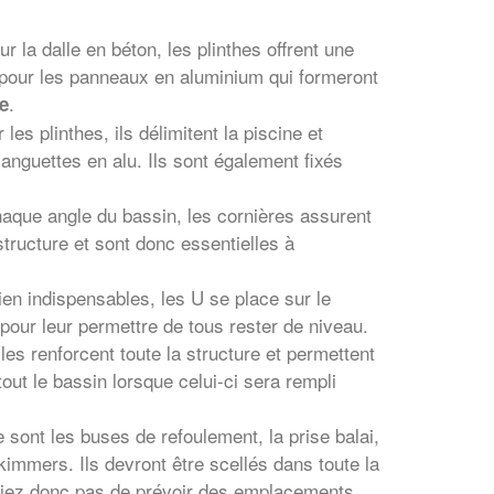
ur la dalle en béton, les plinthes offrent une
e pour les panneaux en aluminium qui formeront
.
ne
 les plinthes, ils délimitent la piscine et
languettes en alu. Ils sont également fixés
haque angle du bassin, les cornières assurent
structure et sont donc essentielles à
ien indispensables, les U se place sur le
ur leur permettre de tous rester de niveau.
les renforcent toute la structure et permettent
 tout le bassin lorsque celui-ci sera rempli
e sont les buses de refoulement, la prise balai,
skimmers. Ils devront être scellés dans toute la
bliez donc pas de prévoir des emplacements