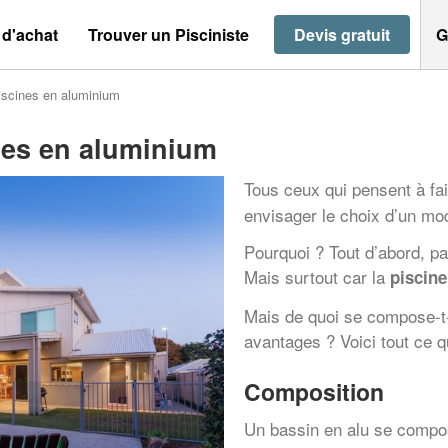
 d'achat
Trouver un Pisciniste
Devis gratuit
G
iscines en aluminium
nes en aluminium
Tous ceux qui pensent à fa
envisager le choix d’un mo
Pourquoi ? Tout d’abord, p
Mais surtout car la
piscin
Mais de quoi se compose-t
avantages ? Voici tout ce qu
Composition
Un bassin en alu se compo