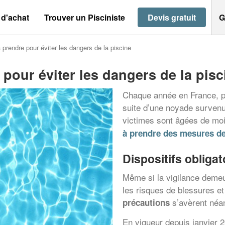
 d'achat
Trouver un Pisciniste
Devis gratuit
G
 prendre pour éviter les dangers de la piscine
pour éviter les dangers de la pisc
Chaque année en France, pl
suite d’une noyade survenu
victimes sont âgées de moi
à prendre des mesures de
Dispositifs obligat
Même si la vigilance demeu
les risques de blessures e
s’avèrent néan
précautions
En vigueur depuis janvier 