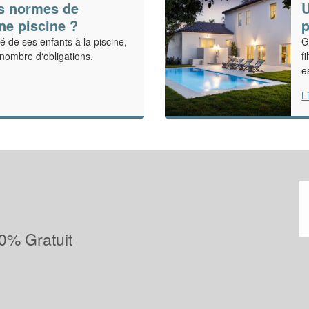
es normes de
U
ne piscine ?
p
té de ses enfants à la piscine,
G
n nombre d‘obligations.
f
e
L
0% Gratuit