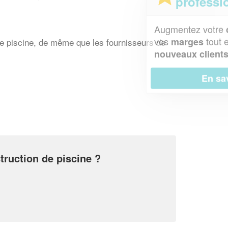
professionnel ?
Augmentez votre
et
chiffre d'affaires
vos
tout en gagnant de
marges
 de piscine, de même que les fournisseurs de
!
nouveaux clients
En savoir plus
truction de piscine ?