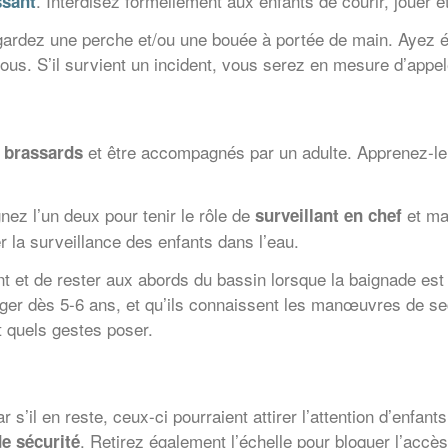
. Interdisez formellement aux enfants de courir, jouer e
ssant
 gardez une perche et/ou une bouée à portée de main. Ayez
 vous. S’il survient un incident, vous serez en mesure d’ap
s
et être accompagnés par un adulte. Apprenez-leu
brassards
gnez l’un deux pour tenir le rôle de
et mai
surveillant en chef
 la surveillance des enfants dans l’eau.
t et de rester aux abords du bassin lorsque la baignade est t
ger dès 5-6 ans, et qu’ils connaissent les manœuvres de sec
 quels gestes poser.
r s’il en reste, ceux-ci pourraient attirer l’attention d’enfants
. Retirez également l’échelle pour bloquer l’accè
de sécurité