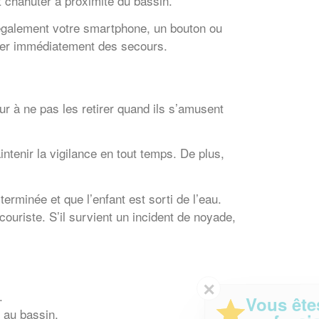
t chahuter à proximité du bassin.
 également votre smartphone, un bouton ou
peler immédiatement des secours.
r à ne pas les retirer quand ils s’amusent
ntenir la vigilance en tout temps. De plus,
erminée et que l’enfant est sorti de l’eau.
ouriste. S’il survient un incident de noyade,
✕
.
Vous êtes un
s au bassin.