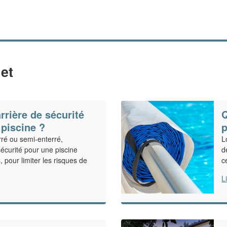
et
rrière de sécurité
Q
 piscine ?
p
rré ou semi-enterré,
L
écurité pour une piscine
d
 pour limiter les risques de
c
L