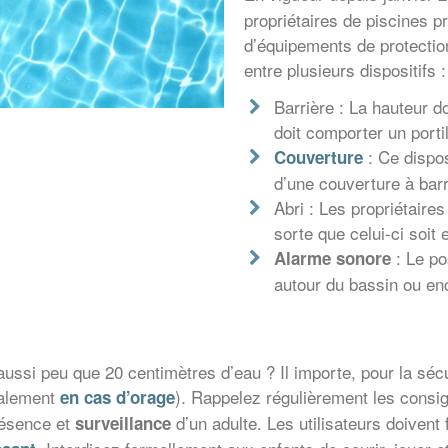
propriétaires de piscines pr
d’équipements de protection
entre plusieurs dispositifs :
Barrière : La hauteur d
doit comporter un porti
: Ce disposi
Couverture
d’une couverture à barre
Abri : Les propriétaires
sorte que celui-ci soit
: Le po
Alarme sonore
autour du bassin ou enc
ssi peu que 20 centimètres d’eau ? Il importe, pour la sécuri
galement
). Rappelez régulièrement les consign
en cas d’orage
résence et
d’un adulte. Les utilisateurs doivent f
surveillance