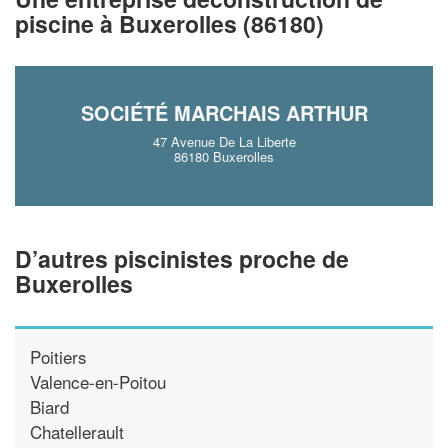
!
nouveaux clients
piscine à Buxerolles (86180)
En savoir plus
SOCIÉTÉ MARCHAIS ARTHUR
47 Avenue De La Liberte
86180 Buxerolles
D’autres piscinistes proche de
Buxerolles
Poitiers
Valence-en-Poitou
Biard
Chatellerault