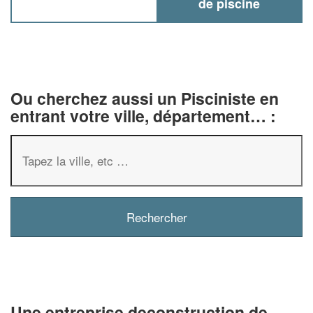
de piscine
Ou cherchez aussi un Pisciniste en
entrant votre ville, département… :
✕
Vous êtes un
professionnel ?
Augmentez votre
chiffre d'affa
vos
tout en gagnant d
marges
Une entreprise deconstruction de