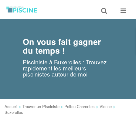
Toggle
Toggle
search
navigat
On vous fait gagner
du temps !
Pisciniste à Buxerolles : Trouvez
rapidement les meilleurs
piscinistes autour de moi
Accueil
>
Trouver un Pisciniste
>
Poitou-Charentes
>
Vienne
>
Buxerolles