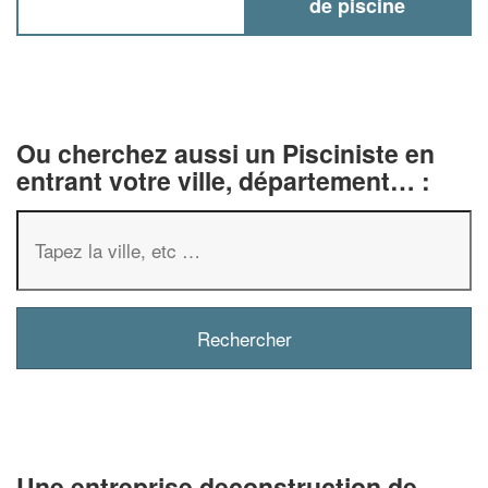
de piscine
Ou cherchez aussi un Pisciniste en
entrant votre ville, département… :
✕
Vous êtes un
professionnel ?
Augmentez votre
chiffre d'affaire
vos
tout en gagnant de
marges
Une entreprise deconstruction de
!
nouveaux clients