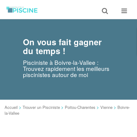
Toggle
Toggle
search
navigat
On vous fait gagner
du temps !
Pisciniste à Boivre-la-Vallee :
Trouvez rapidement les meilleurs
piscinistes autour de moi
Accueil
>
Trouver un Pisciniste
>
Poitou-Charentes
>
Vienne
>
Boivre-
la-Vallee