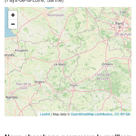
+
−
Leaflet
| Map data ©
OpenStreetMap contributors,
CC-BY-SA