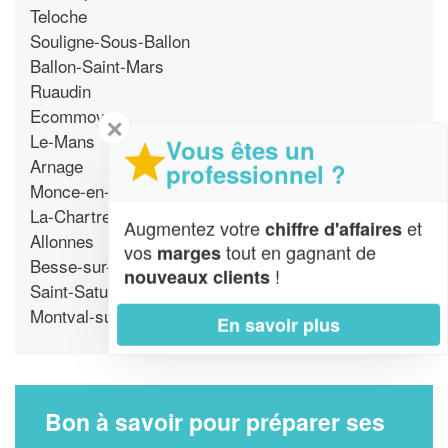
Teloche
Souligne-Sous-Ballon
Ballon-Saint-Mars
Ruaudin
Ecommoy
✕
Le-Mans
Vous êtes un
Arnage
professionnel ?
Monce-en-Belin
La-Chartre-sur-Le-Loir
Augmentez votre
et
chiffre d'affaires
Allonnes
vos
tout en gagnant de
marges
Besse-sur-Braye
!
nouveaux clients
Saint-Saturnin
Montval-sur-Loir
En savoir plus
Bon à savoir pour préparer ses