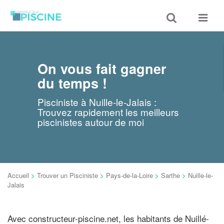
Toggle
Toggle
search
navigat
On vous fait gagner
du temps !
Pisciniste à Nuille-le-Jalais :
Trouvez rapidement les meilleurs
piscinistes autour de moi
Accueil
>
Trouver un Pisciniste
>
Pays-de-la-Loire
>
Sarthe
>
Nuille-le-
Jalais
Avec constructeur-piscine.net, les habitants de Nuillé-