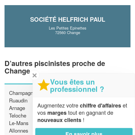
SOCIÉTÉ HELFRICH PAUL
Les Petites Epinettes
72560 Change
D’autres piscinistes proche de
Change
✕
Vous êtes un
professionnel ?
Champagne
Ruaudin
Augmentez votre
et
chiffre d'affaires
Arnage
vos
tout en gagnant de
marges
Teloche
!
nouveaux clients
Le-Mans
Allonnes
En savoir plus