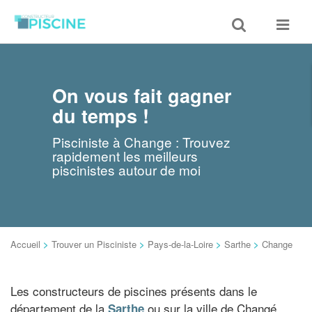
Toggle
Toggle
search
navigat
On vous fait gagner
du temps !
Pisciniste à Change : Trouvez
rapidement les meilleurs
piscinistes autour de moi
Accueil
>
Trouver un Pisciniste
>
Pays-de-la-Loire
>
Sarthe
>
Change
Les constructeurs de piscines présents dans le
département de la
ou sur la ville de Changé
Sarthe