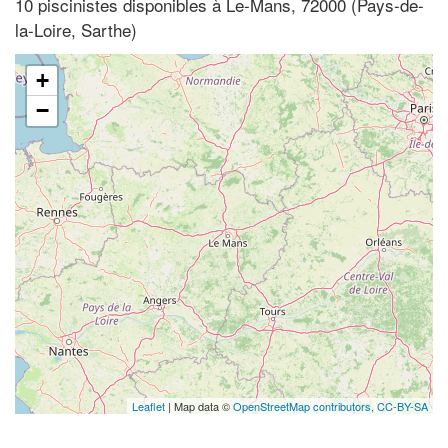
10 piscinistes disponibles à Le-Mans, 72000 (Pays-de-
la-Loire, Sarthe)
+
−
Leaflet
| Map data ©
OpenStreetMap contributors,
CC-BY-SA