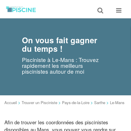
Toggle
Toggle
search
navigat
On vous fait gagner
du temps !
Pisciniste à Le-Mans : Trouvez
rapidement les meilleurs
piscinistes autour de moi
Accueil
>
Trouver un Pisciniste
>
Pays-de-la-Loire
>
Sarthe
>
Le-Mans
Afin de trouver les coordonnées des piscinistes
disponibles au Mans, vous pouvez vous rendre sur