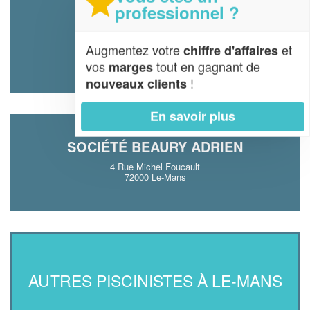
professionnel ?
SOCIÉTÉ COLAS EDDY
Augmentez votre
et
chiffre d'affaires
10 Rue Du Docteur Leroy
72000 Le-Mans
vos
tout en gagnant de
marges
!
nouveaux clients
En savoir plus
SOCIÉTÉ BEAURY ADRIEN
4 Rue Michel Foucault
72000 Le-Mans
AUTRES PISCINISTES À LE-MANS