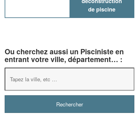
deconstruction
de piscine
Ou cherchez aussi un Pisciniste en
entrant votre ville, département… :
✕
Vous êtes un
professionnel ?
Augmentez votre
chiffre d'af
vos
tout en gagnant 
marges