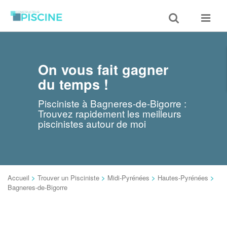
Toggle
Toggle
search
navigat
On vous fait gagner
du temps !
Pisciniste à Bagneres-de-Bigorre :
Trouvez rapidement les meilleurs
piscinistes autour de moi
Accueil
>
Trouver un Pisciniste
>
Midi-Pyrénées
>
Hautes-Pyrénées
>
Bagneres-de-Bigorre