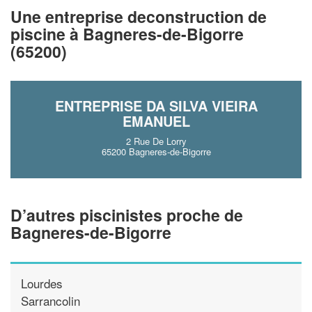
!
nouveaux clients
Une entreprise deconstruction de
piscine à Bagneres-de-Bigorre
En savoir plus
(65200)
ENTREPRISE DA SILVA VIEIRA
EMANUEL
2 Rue De Lorry
65200 Bagneres-de-Bigorre
D’autres piscinistes proche de
Bagneres-de-Bigorre
Lourdes
Sarrancolin