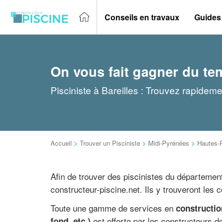
Conseils en travaux
Guides
On vous fait gagner du te
Pisciniste à Bareilles : Trouvez rapideme
Accueil
>
Trouver un Pisciniste
>
Midi-Pyrénées
>
Hautes-
Afin de trouver des piscinistes du départeme
constructeur-piscine.net. Ils y trouveront les
Toute une gamme de services en
constructio
est offerte par les constructeurs d
fond, etc.)