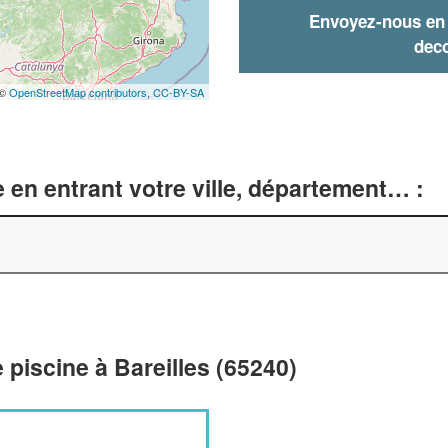
Envoyez-nous en q
deco
 ©
OpenStreetMap contributors,
CC-BY-SA
 en entrant votre ville, département… :
 piscine à Bareilles (65240)