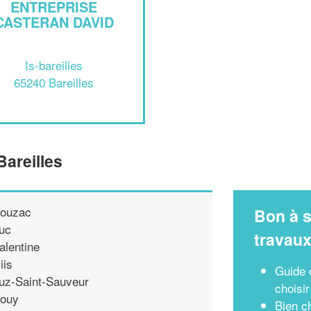
ENTREPRISE
CASTERAN DAVID
Is-bareilles
65240 Bareilles
Bareilles
ouzac
Bon à s
uc
travau
alentine
iis
Guide 
uz-Saint-Sauveur
choisir
ouy
Bien c