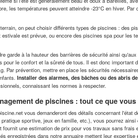
 Même si l'été est généralement beau et doux à Bareilles,
e, les températures peuvent atteindre -23°C en hiver. Par 
 terrain, on peut choisir différents types de piscines : des pi
nt estivale est prévue, ou encore des piscines spa pour les t
re garde à la hauteur des barrières de sécurité ainsi qu'aux
s pour le confort et la sûreté de tous. Il est donc important 
kg. Par prévention, mettre en place les sécurités nécessaire
enfants.
Installer des alarmes, des bâches ou des abris de
ssionnels, connaissant les normes à respecter.
nagement de piscines : tout ce que vous 
scine.net vous demanderont des détails concernant l'état de v
 pratique sportive, jeux en famille, etc.), vous pourrez ainsi
 fournit une estimation de prix pour vos travaux sans frais e
tés enregistrées dans notre annuaire mettent leur expertise e