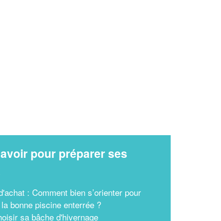
✕
Vous êtes un
professionnel ?
Augmentez votre
et
chiffre d'affaires
vos
tout en gagnant de
marges
!
nouveaux clients
avoir pour préparer ses
En savoir plus
x
d'achat : Comment bien s’orienter pour
 la bonne piscine enterrée ?
hoisir sa bâche d'hivernage