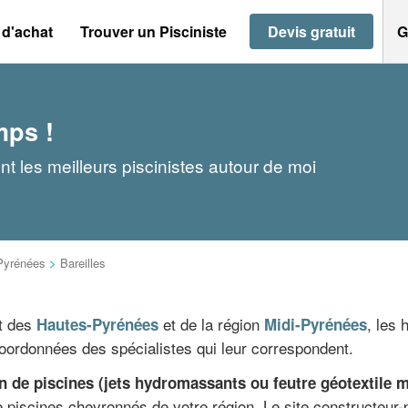
 d'achat
Trouver un Pisciniste
Devis gratuit
G
mps !
nt les meilleurs piscinistes autour de moi
Pyrénées
>
Bareilles
nt des
et de la région
, les 
Hautes-Pyrénées
Midi-Pyrénées
 coordonnées des spécialistes qui leur correspondent.
n de piscines (jets hydromassants ou feutre géotextile 
e piscines chevronnés de votre région. Le site constructeur-p