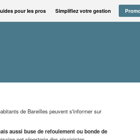
uides pour les pros
Simplifiez votre gestion
Promo
habitants de Bareilles peuvent s'informer sur
mais aussi buse de refoulement ou bonde de
iscine.net répertorie des piscinistes