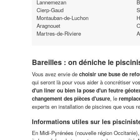
Lannemezan
B
Cierp-Gaud
S
Montauban-de-Luchon
H
Aragnouet
O
Martres-de-Riviere
A
Bareilles : on déniche le piscini
Vous avez envie de
choisir une buse de ref
qui seront là pour vous aider à concrétiser vo
d'un liner ou bien la pose d'un feutre géotex
, le
changement des pièces d'usure
remplac
experts en installation de piscines que vous r
Informations utiles sur les piscinist
En Midi-Pyrénées (nouvelle région Occitanie),