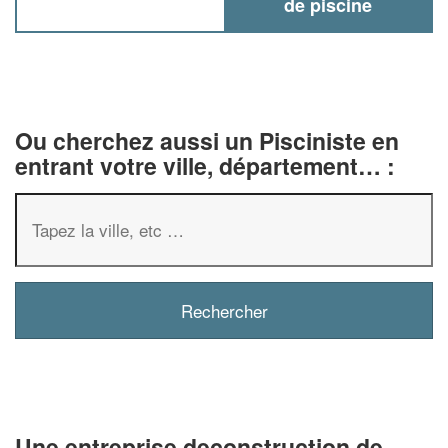
de piscine
Ou cherchez aussi un Pisciniste en
entrant votre ville, département… :
✕
Vous êtes un
professionnel 
Augmentez votre
chiffre d'
vos
tout en gagnan
marges
Une entreprise deconstruction de