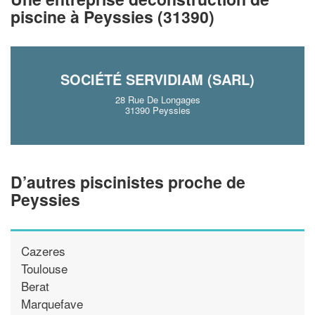
!
nouveaux clients
piscine à Peyssies (31390)
En savoir plus
SOCIÉTÉ SERVIDIAM (SARL)
28 Rue De Longages
31390 Peyssies
D’autres piscinistes proche de
Peyssies
Cazeres
Toulouse
Berat
Marquefave