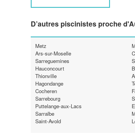
D’autres piscinistes proche d'
Metz
M
Ars-sur-Moselle
C
Sarreguemines
S
Hauconcourt
B
Thionville
A
Hagondange
T
Cocheren
F
Sarrebourg
S
Puttelange-aux-Lacs
E
Sarralbe
M
Saint-Avold
L