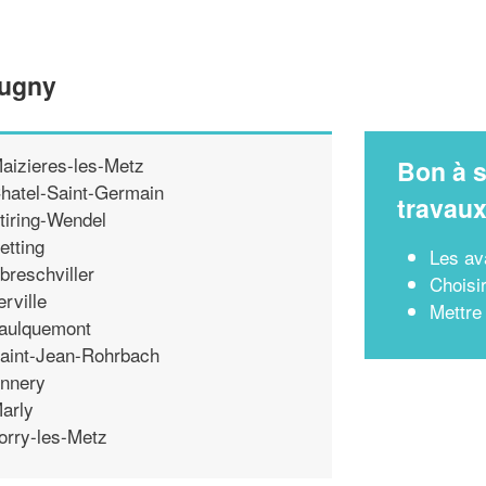
Augny
aizieres-les-Metz
Bon à s
hatel-Saint-Germain
travau
tiring-Wendel
etting
Les av
breschviller
Choisi
erville
Mettre
aulquemont
aint-Jean-Rohrbach
nnery
arly
orry-les-Metz