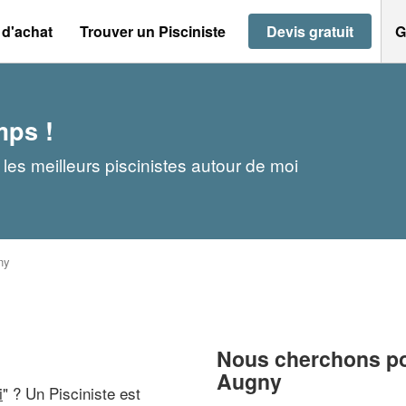
 d'achat
Trouver un Pisciniste
Devis gratuit
G
mps !
les meilleurs piscinistes autour de moi
ny
Nous cherchons pou
Augny
i
" ? Un Pisciniste est