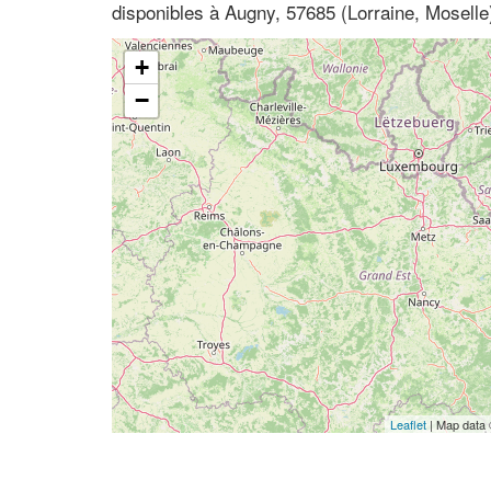
disponibles à Augny, 57685 (Lorraine, Moselle
+
−
Leaflet
| Map data