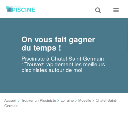
Toggle
Toggle
search
navigat
On vous fait gagner
du temps !
Pisciniste à Chatel-Saint-Germain
: Trouvez rapidement les meilleurs
piscinistes autour de moi
Accueil
>
Trouver un Pisciniste
>
Lorraine
>
Moselle
>
Chatel-Saint-
Germain