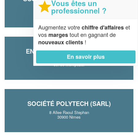
Vous êtes un
2238 Route De Bagnols
professionnel ?
30330 Tresques
Augmentez votre
et
chiffre d'affaires
vos
tout en gagnant de
marges
!
nouveaux clients
ENTREPRISE JAMMES DAVID
En savoir plus
219 Chemin De Parignargues
30730 Montpezat
SOCIÉTÉ POLYTECH (SARL)
8 Allee Raoul Stephan
30900 Nimes