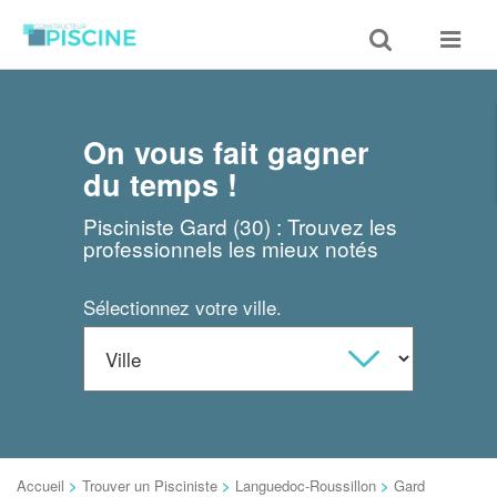
Toggle
Toggle
search
navigat
On vous fait gagner
du temps !
Pisciniste Gard (30) : Trouvez les
professionnels les mieux notés
Sélectionnez votre ville.
Accueil
>
Trouver un Pisciniste
>
Languedoc-Roussillon
>
Gard