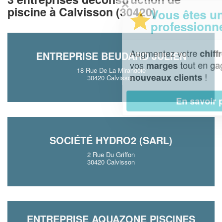
✕
piscine à Calvisson (30420)
Vous êtes un
professionnel ?
Augmentez votre
et
chiffre d'affaires
ENTREPRISE BEUDARD JULIEN
vos
tout en gagnant de
marges
18 Rue De La Mirandole
!
nouveaux clients
30420 Calvisson
En savoir plus
SOCIÉTÉ HYDRO2 (SARL)
2 Rue Du Griffon
30420 Calvisson
ENTREPRISE AQUAZONE PISCINES