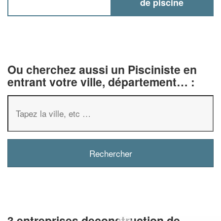
de piscine
Ou cherchez aussi un Pisciniste en
entrant votre ville, département… :
3 entreprises deconstruction de