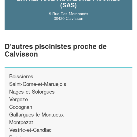
(SAS)
5 Rue Des Marchands
30420 Calvisson
D’autres piscinistes proche de
Calvisson
Boissieres
Saint-Come-et-Maruejols
Nages-et-Solorgues
Vergeze
Codognan
Gallargues-le-Montueux
Montpezat
Vestric-et-Candiac