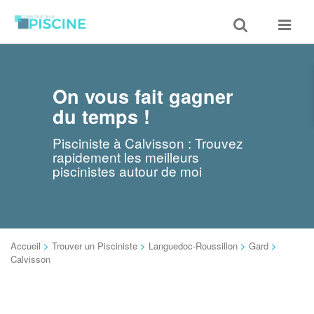
Toggle
Toggle
search
navigat
On vous fait gagner
du temps !
Pisciniste à Calvisson : Trouvez
rapidement les meilleurs
piscinistes autour de moi
Accueil
>
Trouver un Pisciniste
>
Languedoc-Roussillon
>
Gard
>
Calvisson