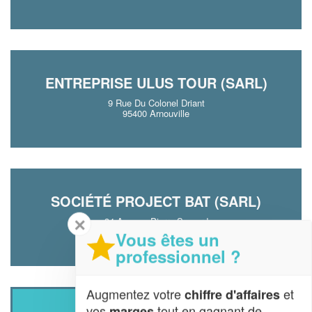
ENTREPRISE ULUS TOUR (SARL)
9 Rue Du Colonel Driant
95400 Arnouville
SOCIÉTÉ PROJECT BAT (SARL)
✕
34 Avenue Pierre Semard
95400 Arnouville
Vous êtes un
professionnel ?
Augmentez votre
et
chiffre d'affaires
vos
tout en gagnant de
marges