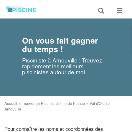
Toggle
Toggle
search
navigat
On vous fait gagner
du temps !
Pisciniste à Arnouville : Trouvez
rapidement les meilleurs
piscinistes autour de moi
Accueil
>
Trouver un Pisciniste
>
Ile-de-France
>
Val d'Oise
>
Arnouville
Pour connaître les noms et coordonnées des