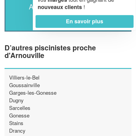
AUTRES PISCINISTES À
!
nouveaux clients
ARNOUVILLE
En savoir plus
D’autres piscinistes proche
d'Arnouville
Villiers-le-Bel
Goussainville
Garges-les-Gonesse
Dugny
Sarcelles
Gonesse
Stains
Drancy