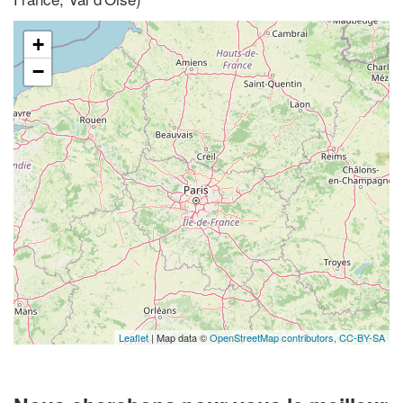
+
−
Leaflet
| Map data ©
OpenStreetMap contributors,
CC-BY-SA