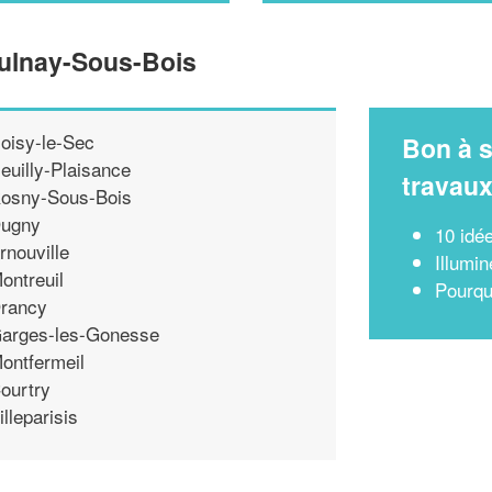
Aulnay-Sous-Bois
oisy-le-Sec
Bon à s
euilly-Plaisance
travau
osny-Sous-Bois
ugny
10 idé
rnouville
Illumin
ontreuil
Pourquo
rancy
arges-les-Gonesse
ontfermeil
ourtry
illeparisis