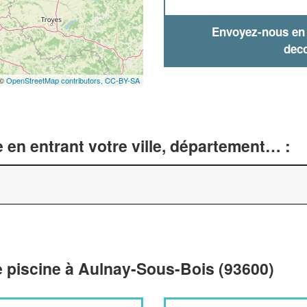
Envoyez-nous en q
deco
 ©
OpenStreetMap contributors,
CC-BY-SA
 en entrant votre ville, département… :
e piscine à Aulnay-Sous-Bois (93600)