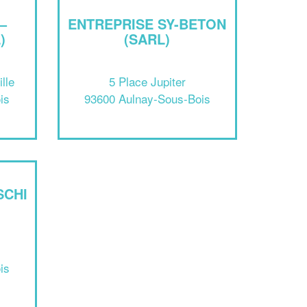
–
ENTREPRISE SY-BETON
)
(SARL)
lle
5 Place Jupiter
is
93600 Aulnay-Sous-Bois
✕
Vous êtes un
SCHI
professionnel ?
Augmentez votre
et
chiffre d'affaires
vos
tout en gagnant de
marges
is
!
nouveaux clients