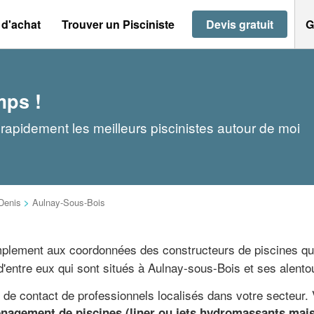
 d'achat
Trouver un Pisciniste
Devis gratuit
G
mps !
rapidement les meilleurs piscinistes autour de moi
Denis
>
Aulnay-Sous-Bois
mplement aux coordonnées des constructeurs de piscines qu
 d'entre eux qui sont situés à Aulnay-sous-Bois et ses alento
e contact de professionnels localisés dans votre secteur. Vo
nagement de piscines (liner ou jets hydromassants mais