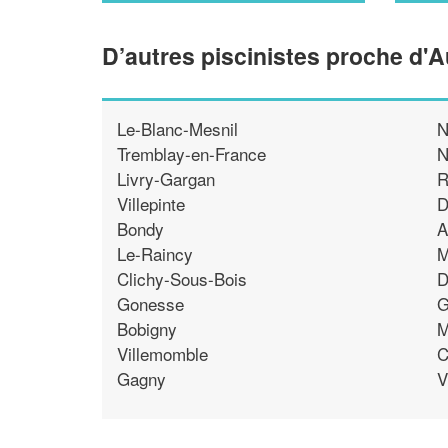
D’autres piscinistes proche d'
Le-Blanc-Mesnil
N
Tremblay-en-France
N
Livry-Gargan
R
Villepinte
D
Bondy
A
Le-Raincy
M
Clichy-Sous-Bois
D
Gonesse
G
Bobigny
M
Villemomble
C
Gagny
V