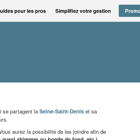
uides pour les pros
Simplifiez votre gestion
Promo
i se partagent la
et sa
Seine-Saint-Denis
urs.
us aurez la possibilité de les joindre afin de
.
 aussi skimmer ou bonde de fond, etc.)