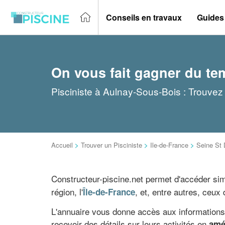
Conseils en travaux
Guides
On vous fait gagner du te
Pisciniste à Aulnay-Sous-Bois : Trouvez 
Accueil
>
Trouver un Pisciniste
>
Ile-de-France
>
Seine St 
Constructeur-piscine.net permet d'accéder si
région, l'
, et, entre autres, ceux
Île-de-France
L'annuaire vous donne accès aux informations d
recevoir des détails sur leurs activités en
amé