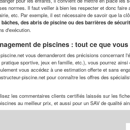
danger pour les enfants, il convient de mettre en place les 
erses normes. Il faut veiller à bien les respecter et donc faire
rie, etc. Par exemple, il est nécessaire de savoir que la clô
s bâches, des abris de piscine ou des barrières de sécuri
s d'exécution.
nagement de piscines : tout ce que vou
iscine.net vous demanderont des précisions concernant l'état
 pratique sportive, jeux en famille, etc.), vous pourrez ainsi
eulement vous accédez à une estimation offerte et sans en
structeur-piscine.net pour connaître les offres des spécialis
, lisez les commentaires clients certifiés laissés sur les fi
iscines au meilleur prix, et aussi pour un SAV de qualité ain