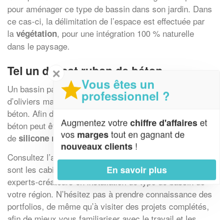
pour aménager ce type de bassin dans son jardin. Dans
ce cas-ci, la délimitation de l’espace est effectuée par
la
, pour une intégration 100 % naturelle
végétation
dans le paysage.
Tel un délicat ruban de béton
✕
Vous êtes un
Un bassin paraissant enfoui dans la verdure, flanqué
professionnel ?
d’oliviers majestueux, fait penser à un délicat ruban de
béton. Afin de mieux refléter le bleu azur du ciel, le
Augmentez votre
et
chiffre d'affaires
béton peut être recouvert d’un enduit spécial composé
vos
tout en gagnant de
marges
de
d’un fin coloris gris pâle.
silicone marbreux
!
nouveaux clients
Consultez l’annuaire de notre site pour trouver quels
sont les cabinets d’architectes architectes, stylistes et
En savoir plus
experts-créateurs en installation de type de bassin de
votre région. N’hésitez pas à prendre connaissance des
portfolios, de même qu’à visiter des projets complétés,
afin de mieux vous familiariser avec le travail et les