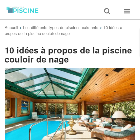
Toggle
Toggle
search
navigat
Accueil
>
Les différents types de piscines existants
>
10 idées à
propos de la piscine couloir de nage
10 idées à propos de la piscine
couloir de nage