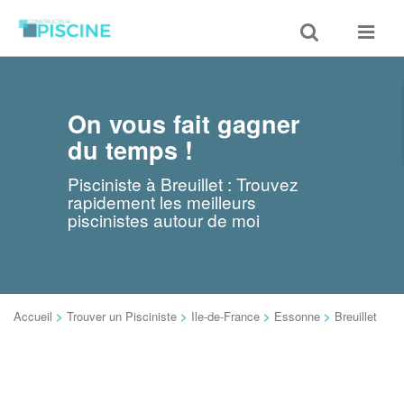
Toggle
Toggle
search
navigat
On vous fait gagner
du temps !
Pisciniste à Breuillet : Trouvez
rapidement les meilleurs
piscinistes autour de moi
Accueil
>
Trouver un Pisciniste
>
Ile-de-France
>
Essonne
>
Breuillet