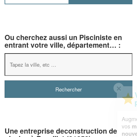
Ou cherchez aussi un Pisciniste en
entrant votre ville, département… :
✕
Vous êtes un
professionnel ?
Augmentez votre
et
chiffre d'affaires
vos
tout en gagnant de
marges
Une entreprise deconstruction de
!
nouveaux clients