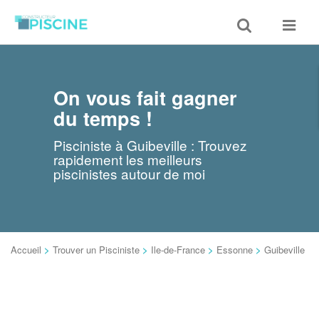
Toggle
Toggle
search
navigat
On vous fait gagner
du temps !
Pisciniste à Guibeville : Trouvez
rapidement les meilleurs
piscinistes autour de moi
Accueil
>
Trouver un Pisciniste
>
Ile-de-France
>
Essonne
>
Guibeville