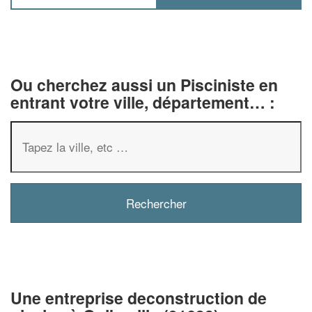
Ou cherchez aussi un Pisciniste en
entrant votre ville, département… :
✕
Vous êtes un
professionnel ?
Augmentez votre
chiffre d'affaire
vos
tout en gagnant de
marges
Une entreprise deconstruction de
!
nouveaux clients