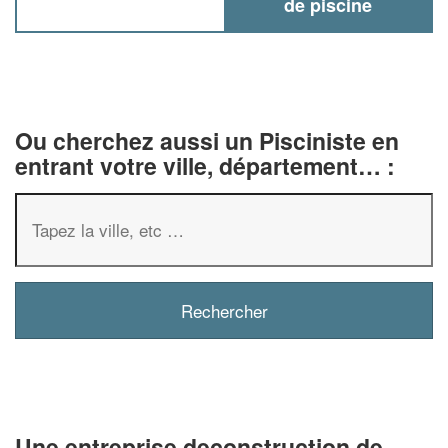
de piscine
Ou cherchez aussi un Pisciniste en
entrant votre ville, département… :
✕
Vous êtes un
professionnel ?
Augmentez votre
chiffre d'affai
vos
tout en gagnant de
marges
Une entreprise deconstruction de