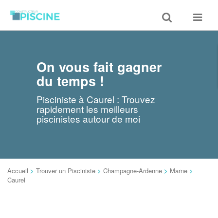
Toggle
Toggle
search
navigat
On vous fait gagner
du temps !
Pisciniste à Caurel : Trouvez
rapidement les meilleurs
piscinistes autour de moi
Accueil
>
Trouver un Pisciniste
>
Champagne-Ardenne
>
Marne
>
Caurel