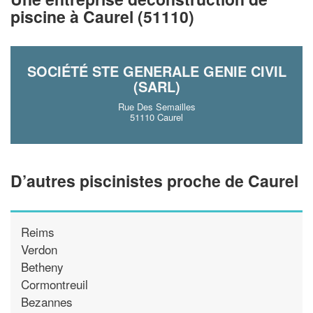
!
nouveaux clients
piscine à Caurel (51110)
En savoir plus
SOCIÉTÉ STE GENERALE GENIE CIVIL
(SARL)
Rue Des Semailles
51110 Caurel
D’autres piscinistes proche de Caurel
Reims
Verdon
Betheny
Cormontreuil
Bezannes