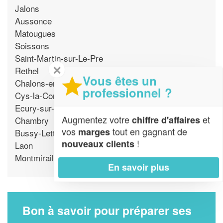
Jalons
Aussonce
Matougues
Soissons
Saint-Martin-sur-Le-Pre
✕
Rethel
Vous êtes un
Chalons-en-Champagne
professionnel ?
Cys-la-Commune
Ecury-sur-Coole
Augmentez votre
et
chiffre d'affaires
Chambry
vos
tout en gagnant de
marges
Bussy-Lettree
!
nouveaux clients
Laon
Montmirail
En savoir plus
Bon à savoir pour préparer ses