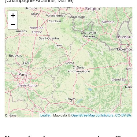
+
−
Leaflet
| Map data ©
OpenStreetMap contributors,
CC-BY-SA