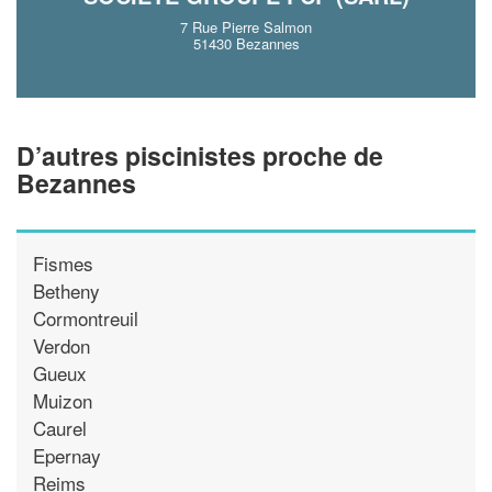
7 Rue Pierre Salmon
51430 Bezannes
D’autres piscinistes proche de
Bezannes
Fismes
Betheny
Cormontreuil
Verdon
Gueux
Muizon
Caurel
Epernay
Reims