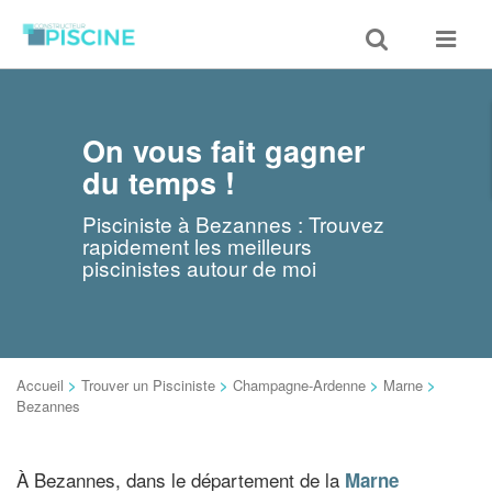
Toggle
Toggle
search
navigat
On vous fait gagner
du temps !
Pisciniste à Bezannes : Trouvez
rapidement les meilleurs
piscinistes autour de moi
Accueil
>
Trouver un Pisciniste
>
Champagne-Ardenne
>
Marne
>
Bezannes
À Bezannes, dans le département de la
Marne