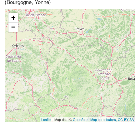
(Bourgogne, Yonne)
+
−
Leaflet
| Map data ©
OpenStreetMap contributors,
CC-BY-SA