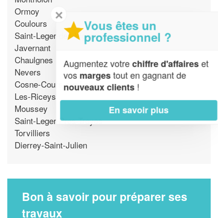
Ormoy
✕
Vous êtes un
Coulours
professionnel ?
Saint-Leger-des-Vignes
Javernant
Chaulgnes
Augmentez votre
et
chiffre d'affaires
Nevers
vos
tout en gagnant de
marges
Cosne-Cours-sur-Loire
!
nouveaux clients
Les-Riceys
Moussey
En savoir plus
Saint-Leger-Pres-Troyes
Torvilliers
Dierrey-Saint-Julien
Bon à savoir pour préparer ses
travaux