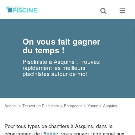
Toggle
Toggle
search
navigat
On vous fait gagner
du temps !
Pisciniste à Asquins : Trouvez
rapidement les meilleurs
piscinistes autour de moi
Accueil
>
Trouver un Pisciniste
>
Bourgogne
>
Yonne
>
Asquins
Pour tous types de chantiers à Asquins, dans le
département de l'
, vous pouvez faire appel aux
Yonne