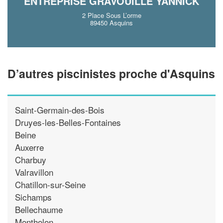
ENTREPRISE GRAVOUILLE YANNICK
2 Place Sous L’orme
89450 Asquins
D’autres piscinistes proche d'Asquins
Saint-Germain-des-Bois
Druyes-les-Belles-Fontaines
Beine
Auxerre
Charbuy
Valravillon
Chatillon-sur-Seine
Sichamps
Bellechaume
Montholon