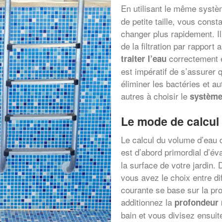
En utilisant le même syst
de petite taille, vous const
changer plus rapidement. Il
de la filtration par rappor
correctement en
traiter l’eau
est impératif de s’assurer 
éliminer les bactéries et a
autres à choisir le
système
Le mode de calcul
Le calcul du volume d’eau d
est d’abord primordial d’év
la surface de votre jardin.
vous avez le choix entre dif
courante se base sur la pr
additionnez la
profondeur
bain et vous divisez ensuite