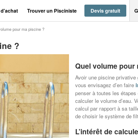
 d'achat
Trouver un Pisciniste
Devis gratuit
G
volume pour ma piscine ?
ine ?
Quel volume pour 
Avoir une piscine privativ
vous envisagez d’en faire
i
penser à toutes les étapes 
calculer le volume d’eau. V
calcul par rapport à sa tail
de choisir le système de fil
L’intérêt de calcul