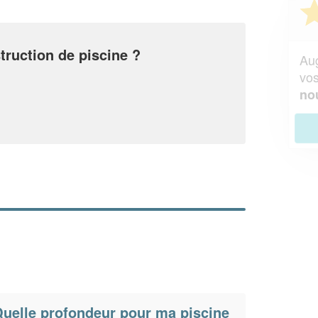
Vous êtes un
professionnel ?
truction de piscine ?
Augmentez votre
et
chiffre d'affaires
vos
tout en gagnant de
marges
!
nouveaux clients
En savoir plus
uelle profondeur pour ma piscine