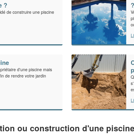
e ?
dé de construire une piscine
V
p
o
L
cine
C
p
priétaire d'une piscine mais
fin de rendre votre jardin
Q
s
e
L
ation ou construction d'une piscin