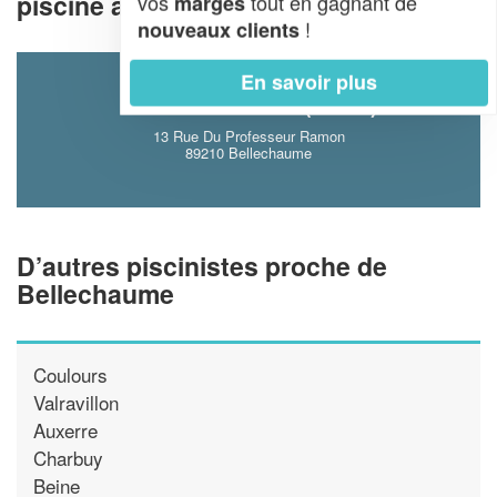
piscine à Bellechaume (89210)
vos
tout en gagnant de
marges
!
nouveaux clients
En savoir plus
ENTREPRISE SG (SARL)
13 Rue Du Professeur Ramon
89210 Bellechaume
D’autres piscinistes proche de
Bellechaume
Coulours
Valravillon
Auxerre
Charbuy
Beine