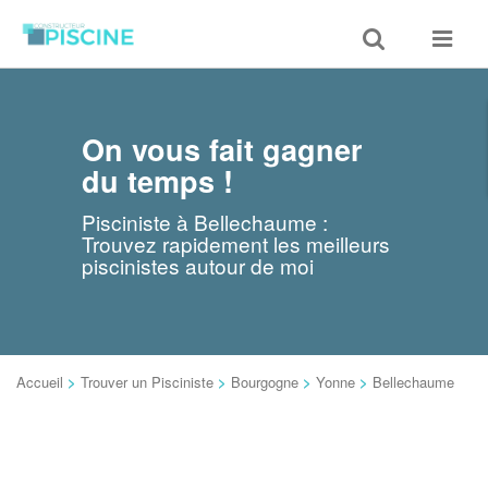
Toggle
Toggle
search
navigat
On vous fait gagner
du temps !
Pisciniste à Bellechaume :
Trouvez rapidement les meilleurs
piscinistes autour de moi
Accueil
>
Trouver un Pisciniste
>
Bourgogne
>
Yonne
>
Bellechaume