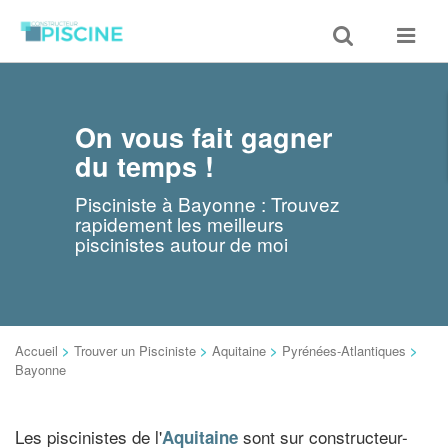
Toggle
Toggle
search
navigat
On vous fait gagner
du temps !
Pisciniste à Bayonne : Trouvez
rapidement les meilleurs
piscinistes autour de moi
Accueil
>
Trouver un Pisciniste
>
Aquitaine
>
Pyrénées-Atlantiques
>
Bayonne
Les piscinistes de l'
sont sur constructeur-
Aquitaine