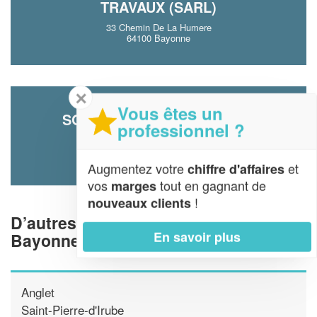
TRAVAUX (SARL)
33 Chemin De La Humere
64100 Bayonne
✕
Vous êtes un
SOCIÉTÉ OFFICIAL JEREMY
professionnel ?
10 Avenue Docteur Maurice Delay
64100 Bayonne
Augmentez votre
et
chiffre d'affaires
vos
tout en gagnant de
marges
!
nouveaux clients
D’autres piscinistes proche de
En savoir plus
Bayonne
Anglet
Saint-Pierre-d'Irube