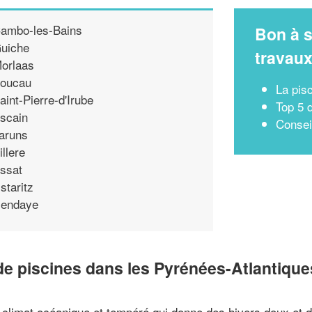
ambo-les-Bains
Bon à s
uiche
travau
orlaas
oucau
La pis
aint-Pierre-d'Irube
Top 5 
scain
Consei
aruns
illere
ssat
staritz
endaye
e piscines dans les Pyrénées-Atlantique
 climat océanique et tempéré qui donne des hivers doux et d