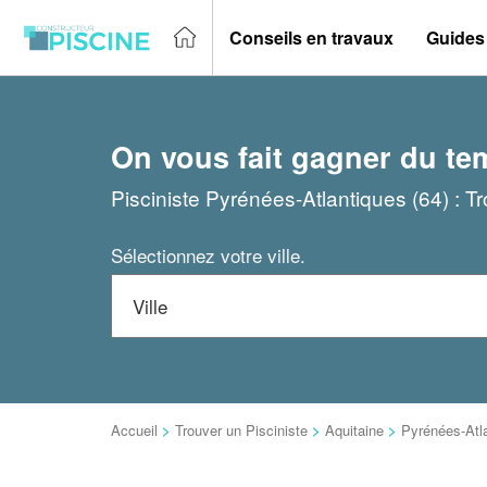
Conseils en travaux
Guides
On vous fait gagner du te
Pisciniste Pyrénées-Atlantiques (64) : T
Sélectionnez votre ville.
Accueil
>
Trouver un Pisciniste
>
Aquitaine
>
Pyrénées-Atl