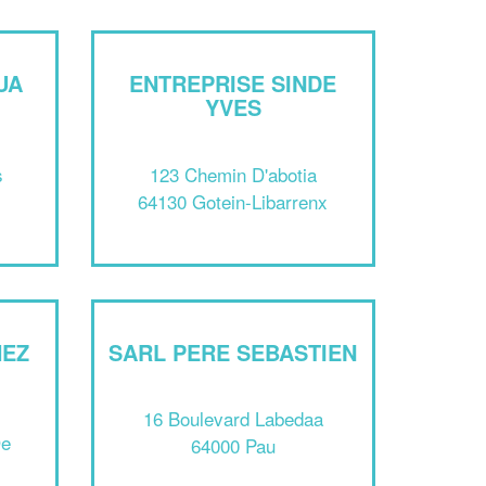
UA
ENTREPRISE SINDE
YVES
s
123 Chemin D'abotia
64130 Gotein-Libarrenx
✕
Vous êtes un
professionnel ?
HEZ
SARL PERE SEBASTIEN
Augmentez votre
et
chiffre d'affaires
vos
tout en gagnant de
16 Boulevard Labedaa
marges
De
!
nouveaux clients
64000 Pau