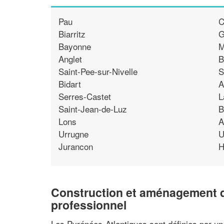
Pau
C
Biarritz
G
Bayonne
M
Anglet
B
Saint-Pee-sur-Nivelle
S
Bidart
A
Serres-Castet
L
Saint-Jean-de-Luz
B
Lons
A
Urrugne
U
Jurancon
H
Construction et aménagement d
professionnel
Les Pyrénées-Atlantiques sont définies par un