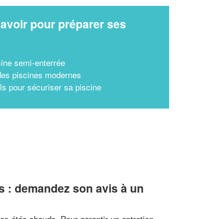
avoir pour préparer ses
x
cine semi-enterrée
des piscines modernes
ls pour sécuriser sa piscine
s : demandez son avis à un
es étés chauds. Pour garantir un entretien