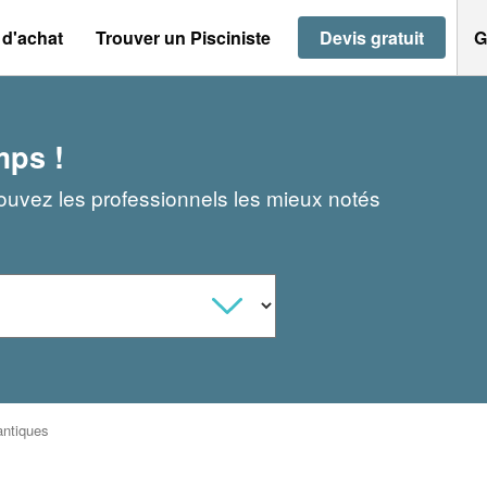
 d'achat
Trouver un Pisciniste
Devis gratuit
G
mps !
rouvez les professionnels les mieux notés
antiques