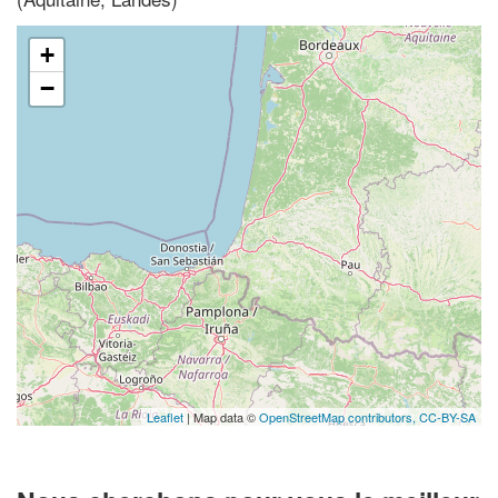
+
−
Leaflet
| Map data ©
OpenStreetMap contributors,
CC-BY-SA