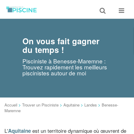
Toggle
Toggle
search
navigat
On vous fait gagner
du temps !
Pisciniste à Benesse-Maremne :
Trouvez rapidement les meilleurs
piscinistes autour de moi
Accueil
>
Trouver un Pisciniste
>
Aquitaine
>
Landes
>
Benesse-
Maremne
L'
est un territoire dynamique où œuvrent de
Aquitaine