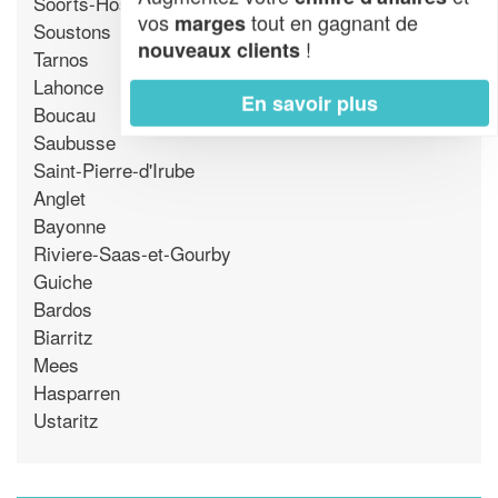
Soorts-Hossegor
vos
tout en gagnant de
marges
Soustons
!
nouveaux clients
Tarnos
Lahonce
En savoir plus
Boucau
Saubusse
Saint-Pierre-d'Irube
Anglet
Bayonne
Riviere-Saas-et-Gourby
Guiche
Bardos
Biarritz
Mees
Hasparren
Ustaritz