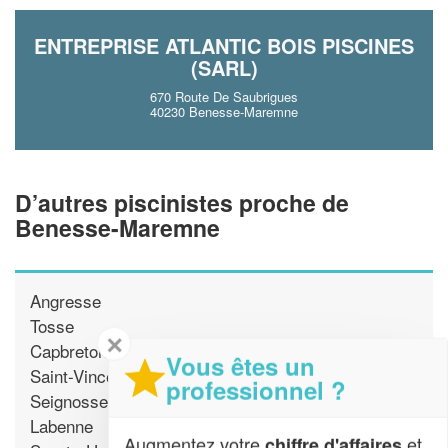
ENTREPRISE ATLANTIC BOIS PISCINES
(SARL)
670 Route De Saubrigues
40230 Benesse-Maremne
D’autres piscinistes proche de
Benesse-Maremne
Angresse
Tosse
✕
Capbreton
Vous êtes un
Saint-Vincent-de-Tyrosse
professionnel ?
Seignosse
Labenne
Augmentez votre
et
chiffre d'affaires