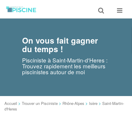
Toggle
Toggle
search
navigat
On vous fait gagner
du temps !
Pisciniste à Saint-Martin-d'Heres :
Trouvez rapidement les meilleurs
piscinistes autour de moi
Accueil
>
Trouver un Pisciniste
>
Rhône-Alpes
>
Isère
>
Saint-Martin-
d'Heres