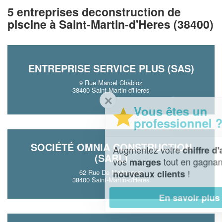
5 entreprises deconstruction de
piscine à Saint-Martin-d'Heres (38400)
ENTREPRISE SERVICE PLUS (SAS)
9 Rue Marcel Chabloz
38400 Saint-Martin-d'Heres
✕
Vous êtes un
professionnel ?
SOCIÉTÉ OMNIA CONSTRUCTION
Augmentez votre
et
chiffre d'affaires
(SARL)
vos
tout en gagnant de
marges
!
nouveaux clients
62 Rue De Malfangeat
38400 Saint-Martin-d'Heres
En savoir plus