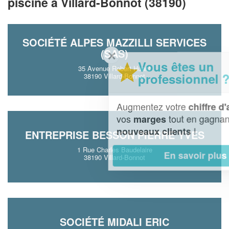
piscine à Villard-Bonnot (38190)
SOCIÉTÉ ALPES MAZZILLI SERVICES
(SAS)
✕
Vous êtes un
35 Avenue Robert Huant
professionnel ?
38190 Villard-Bonnot
Augmentez votre
et
chiffre d'affaires
vos
tout en gagnant de
marges
!
nouveaux clients
ENTREPRISE BESSON PIERRE YVES
1 Rue Charles Baudelaire
En savoir plus
38190 Villard-Bonnot
SOCIÉTÉ MIDALI ERIC