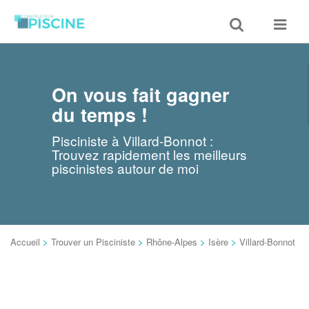
Toggle
Toggle
search
navigat
On vous fait gagner
du temps !
Pisciniste à Villard-Bonnot :
Trouvez rapidement les meilleurs
piscinistes autour de moi
Accueil
>
Trouver un Pisciniste
>
Rhône-Alpes
>
Isère
>
Villard-Bonnot