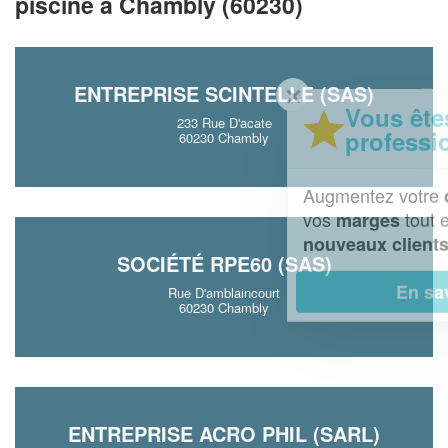
piscine à Chambly (60230)
ENTREPRISE SCINTELLE (SAS)
✕
Vous êtes un
233 Rue D'acate
professionnel ?
60230 Chambly
Augmentez votre
et
chiffre d'affaires
vos
tout en gagnant de
marges
!
nouveaux clients
SOCIÉTÉ RPE60 (SAS)
En savoir plus
Rue D'amblaincourt
60230 Chambly
ENTREPRISE ACRO PHIL (SARL)