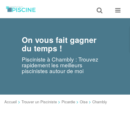
Toggle
Toggle
search
navigat
On vous fait gagner
du temps !
Pisciniste à Chambly : Trouvez
rapidement les meilleurs
piscinistes autour de moi
Accueil
>
Trouver un Pisciniste
>
Picardie
>
Oise
>
Chambly