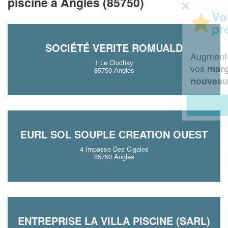
piscine à Angles (85750)
✕
Vous êtes un
professionnel ?
SOCIÉTÉ VERITE ROMUALD
Augmentez votre
et
chiffre d'affaires
1 Le Clochay
vos
tout en gagnant de
marges
85750 Angles
!
nouveaux clients
En savoir plus
EURL SOL SOUPLE CREATION OUEST
4 Impasse Des Cigales
85750 Angles
ENTREPRISE LA VILLA PISCINE (SARL)