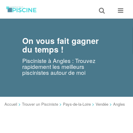
Toggle
Toggle
search
navigat
On vous fait gagner
du temps !
Pisciniste à Angles : Trouvez
rapidement les meilleurs
piscinistes autour de moi
Accueil
>
Trouver un Pisciniste
>
Pays-de-la-Loire
>
Vendée
>
Angles