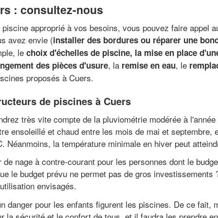
rs : consultez-nous
e piscine approprié à vos besoins, vous pouvez faire appel a
us avez envie (
installer des bordures ou réparer une bon
mple, le
choix d'échelles de piscine, la mise en place d'u
, la
, le
ngement des pièces d'usure
remise en eau
rempla
iscines proposés à Cuers.
ructeurs de piscines à Cuers
rez très vite compte de la pluviométrie modérée à l'année e
tre ensoleillé et chaud entre les mois de mai et septembre
. Néanmoins, la température minimale en hiver peut atteind
r de nage à contre-courant pour les personnes dont le budge
rsque le budget prévu ne permet pas de gros investissements 
'utilisation envisagés.
un danger pour les enfants figurent les piscines. De ce fait,
 sécurité et le confort de tous, et il faudra les prendre en c