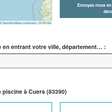
Envoyez-nous en q
deco
 ©
OpenStreetMap contributors,
CC-BY-SA
 en entrant votre ville, département… :
 piscine à Cuers (83390)