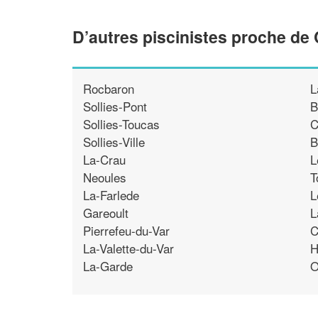
D’autres piscinistes proche de
Rocbaron
L
Sollies-Pont
B
Sollies-Toucas
C
Sollies-Ville
B
La-Crau
L
Neoules
T
La-Farlede
L
Gareoult
L
Pierrefeu-du-Var
C
La-Valette-du-Var
H
La-Garde
O