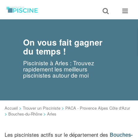
Toggle
Toggle
search
navigat
On vous fait gagner
du temps !
Pisciniste à Arles : Trouvez
rapidement les meilleurs
piscinistes autour de moi
Accueil
>
Trouver un Pisciniste
>
PACA - Provence Alpes Côte d'Azur
>
Bouches-du-Rhône
>
Arles
Les piscinistes actifs sur le département des
Bouches-