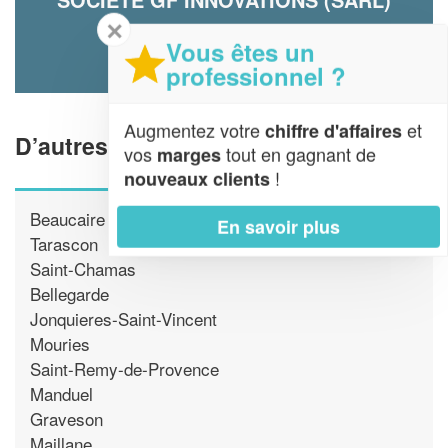
✕
18 Rue Jacques Lieutaud
13200 Arles
Vous êtes un
professionnel ?
Augmentez votre
et
chiffre d'affaires
D’autres piscinistes proche d'Arles
vos
tout en gagnant de
marges
!
nouveaux clients
Beaucaire
En savoir plus
Tarascon
Saint-Chamas
Bellegarde
Jonquieres-Saint-Vincent
Mouries
Saint-Remy-de-Provence
Manduel
Graveson
Maillane