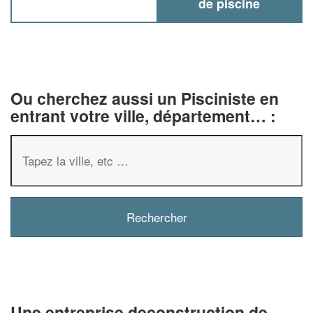
de piscine
Ou cherchez aussi un Pisciniste en
entrant votre ville, département… :
✕
Vous êtes un
professionnel ?
Augmentez votre
chiffre d'af
vos
tout en gagnant 
marges
!
nouveaux clients
Une entreprise deconstruction de