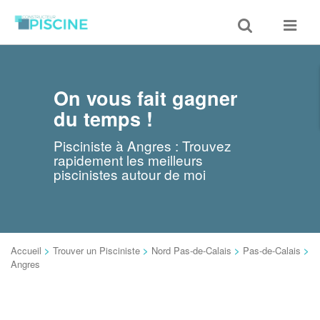
Toggle
Toggle
search
navigat
On vous fait gagner
du temps !
Pisciniste à Angres : Trouvez
rapidement les meilleurs
piscinistes autour de moi
Accueil
>
Trouver un Pisciniste
>
Nord Pas-de-Calais
>
Pas-de-Calais
>
Angres