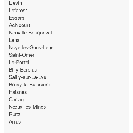
Lievin
Leforest
Essars
Achicourt
Neuville-Bourjonval
Lens
Noyelles-Sous-Lens
Saint-Omer
Le-Portel
Billy-Berclau
Sailly-sur-La-Lys
Bruay-la-Buissiere
Haisnes
Carvin
Nœux-les-Mines
Ruitz
Arras