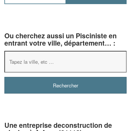
Ou cherchez aussi un Pisciniste en
entrant votre ville, département… :
✕
Vous êtes un
professionnel ?
Augmentez votre
chiffre d'affai
vos
tout en gagnant de
marges
!
Une entreprise deconstruction de
nouveaux clients