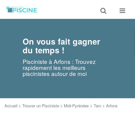
Toggle
Toggle
search
navigat
On vous fait gagner
du temps !
Pisciniste à Arfons : Trouvez
rapidement les meilleurs
piscinistes autour de moi
Accueil
>
Trouver un Pisciniste
>
Midi-Pyrénées
>
Tarn
>
Arfons