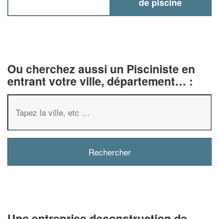
de piscine
Ou cherchez aussi un Pisciniste en
entrant votre ville, département… :
✕
Vous êtes un
professionnel ?
Augmentez votre
chiffre d'affaires
vos
tout en gagnant de
marges
Une entreprise deconstruction de
!
nouveaux clients