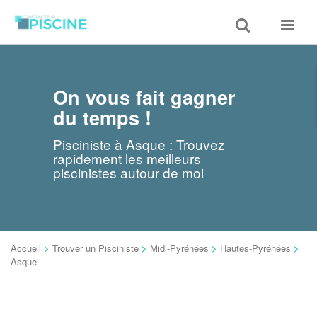
Toggle
Toggle
search
navigat
On vous fait gagner
du temps !
Pisciniste à Asque : Trouvez
rapidement les meilleurs
piscinistes autour de moi
Accueil
>
Trouver un Pisciniste
>
Midi-Pyrénées
>
Hautes-Pyrénées
>
Asque