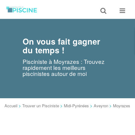
Toggle
Toggle
search
navigat
On vous fait gagner
du temps !
Pisciniste à Moyrazes : Trouvez
rapidement les meilleurs
piscinistes autour de moi
Accueil
>
Trouver un Pisciniste
>
Midi-Pyrénées
>
Aveyron
>
Moyrazes