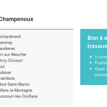
e Champenoux
ichardmenil
Bon à s
eintrey
travau
andieres
rt-sur-Meurthe
3 conse
ivry-Circourt
Problè
oul
Quels d
uboue
piscin
raimbois
ont-Saint-Martin
illers-la-Montagne
oncourt-les-Conflans