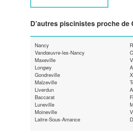
D’autres piscinistes proche d
Nancy
R
Vandœuvre-les-Nancy
C
Maxeville
V
Longwy
A
Gondreville
X
Malzeville
T
Liverdun
A
Baccarat
F
Luneville
M
Moineville
V
Laitre-Sous-Amance
D