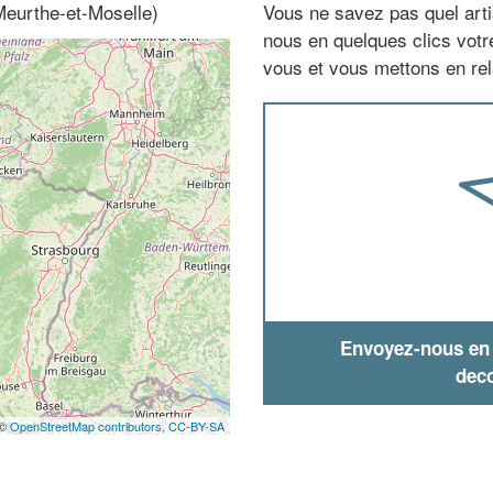
Meurthe-et-Moselle)
Vous ne savez pas quel arti
nous en quelques clics vot
vous et vous mettons en rela
Envoyez-nous en q
deco
 ©
OpenStreetMap contributors,
CC-BY-SA