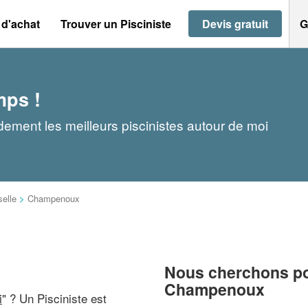
 d'achat
Trouver un Pisciniste
Devis gratuit
G
mps !
ement les meilleurs piscinistes autour de moi
elle
>
Champenoux
Nous cherchons pou
Champenoux
i
" ? Un Pisciniste est