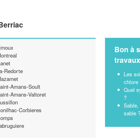
Berriac
imoux
Bon à s
ontreal
travau
anet
a-Redorte
Les so
azamet
chlore
aint-Amans-Soult
Quel sy
aint-Amans-Valtoret
?
ussillon
Sable, 
onilhac-Corbieres
sable 
omps
abruguiere