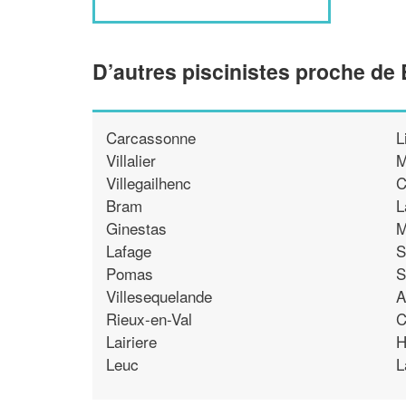
D’autres piscinistes proche de 
Carcassonne
L
Villalier
M
Villegailhenc
C
Bram
L
Ginestas
M
Lafage
S
Pomas
S
Villesequelande
A
Rieux-en-Val
C
Lairiere
H
Leuc
L