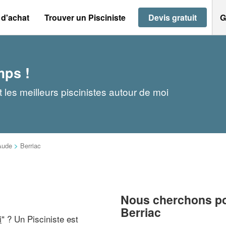
 d'achat
Trouver un Pisciniste
Devis gratuit
G
mps !
 les meilleurs piscinistes autour de moi
Aude
>
Berriac
Nous cherchons pou
Berriac
i
" ? Un Pisciniste est