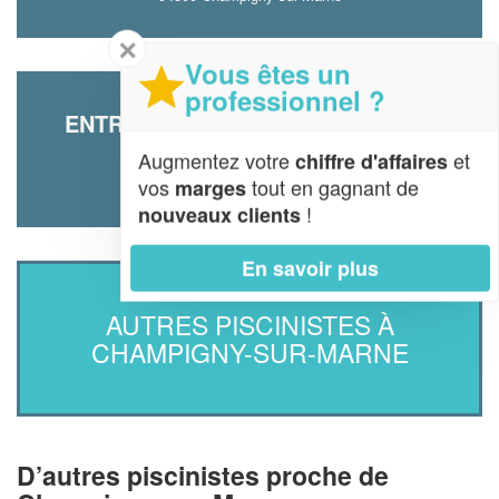
✕
Vous êtes un
professionnel ?
ENTREPRISE MS DALLAGE (SARL)
11 Rue Des Marais
Augmentez votre
et
chiffre d'affaires
94500 Champigny-sur-Marne
vos
tout en gagnant de
marges
!
nouveaux clients
En savoir plus
AUTRES PISCINISTES À
CHAMPIGNY-SUR-MARNE
D’autres piscinistes proche de