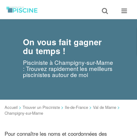
Toggle
Toggle
search
navigat
On vous fait gagner
du temps !
Pisciniste à Champigny-sur-Marne
: Trouvez rapidement les meilleurs
piscinistes autour de moi
Accueil
>
Trouver un Pisciniste
>
Ile-de-France
>
Val de Marne
>
Champigny-sur-Marne
Pour connaître les noms et coordonnées des