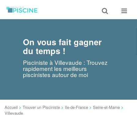
Toggle
Toggle
search
navigat
On vous fait gagner
du temps !
Pisciniste à Villevaude : Trouvez
rapidement les meilleurs
piscinistes autour de moi
Accueil
>
Trouver un Pisciniste
>
Ile-de-France
>
Seine-et-Marne
>
Villevaude